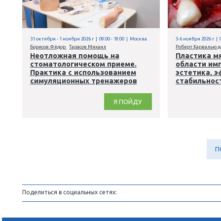
ортопедических конструкций.
Практический курс
Я ПОЙДУ
,
,
,
,
Хирургия
Имплантология
Пародонтология
Гигиена
,
,
,
Терапия
Эндодонтия
Ортопедия
Ортодонтия
31 октября - 1 ноября 2026 г | 09:00 - 18:00 | Москва
5
Борисов Фёдор
Тарасов Михаил
Р