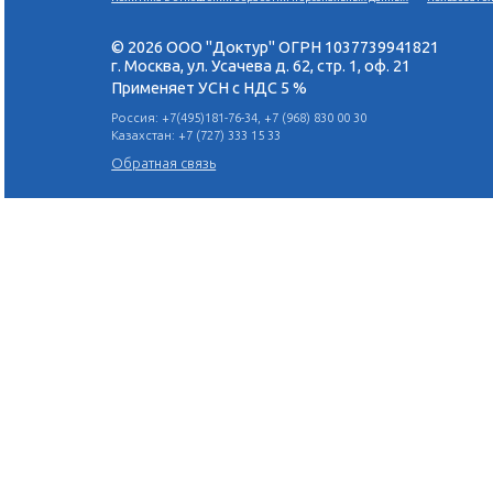
эндодонтическое лечение и
апикальная хирургия
Я ПОЙДУ
Поделиться в социальных сетях:
Политика в отношении обработки персональных данн
© 2026 ООО "Доктур" ОГРН 10377399
г. Москва, ул. Усачева д. 62, стр. 1, оф. 
Применяет УСН с НДС 5 %
Россия: +7(495)181-76-34, +7 (968) 830 00 30