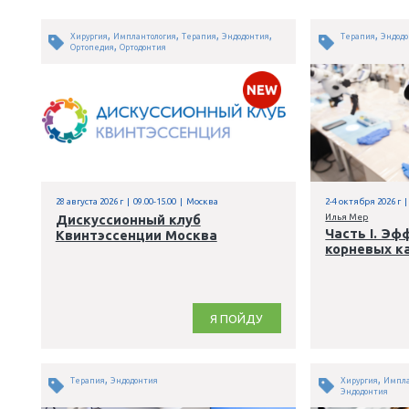
,
,
,
,
Хирургия
Имплантология
Терапия
Эндодонтия
,
Ортопедия
Ортодонтия
28 августа 2026 г | 09.00-15.00 | Москва
2
Дискуссионный клуб
И
Квинтэссенции Москва