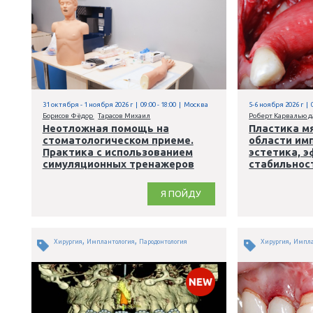
Я ПОЙДУ
,
,
,
,
Хирургия
Имплантология
Пародонтология
Гигиена
,
,
,
Терапия
Эндодонтия
Ортопедия
Ортодонтия
31 октября - 1 ноября 2026 г | 09:00 - 18:00 | Москва
5
Борисов Фёдор
Тарасов Михаил
Р
Неотложная помощь на