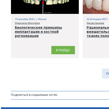
стоматологическом приеме.
Практика с использованием
симуляционных тренажеров
Я ПОЙДУ
,
,
Хирургия
Имплантология
Пародонтология
7-8 декабря 2026 г | Москва
2
Франческо Минтроне
А