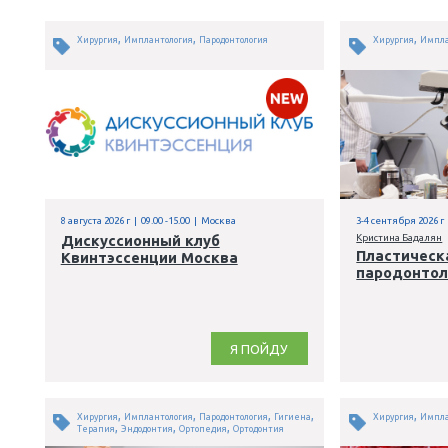
,
,
Хирургия
Имплантология
Пародонтология
8 августа 2026 г | 09.00 -15.00 | Москва
3
Дискуссионный клуб
К
Квинтэссенции Москва