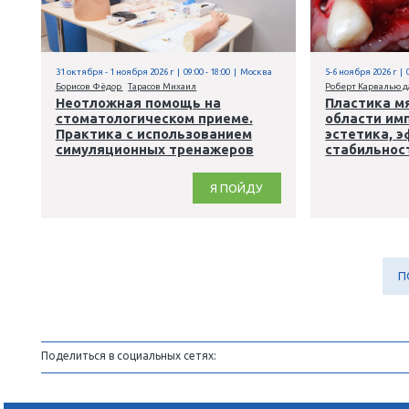
ортопедических конструкций.
Практический курс
Я ПОЙДУ
,
,
,
,
Хирургия
Имплантология
Пародонтология
Гигиена
,
,
,
Терапия
Эндодонтия
Ортопедия
Ортодонтия
31 октября - 1 ноября 2026 г | 09:00 - 18:00 | Москва
5
Борисов Фёдор
Тарасов Михаил
Р