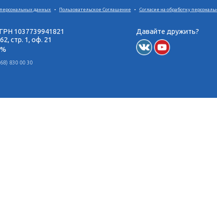
• Консультант по имплантологии факуль
Англии
• Председатель научного комитета Общ
Поделиться в социальных сетях:
ошении обработки персональных данных
•
Пользовательское Соглашение
 "Доктур" ОГРН 1037739941821
л. Усачева д. 62, стр. 1, оф. 21
УСН с НДС 5 %
181-76-34, +7 (968) 830 00 30
727) 333 15 33
язь