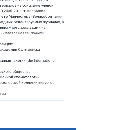
гия, Терапия, Эндодонтия, Ортопедия, Ортодонтия
кий университет (Павиа, Италия) в 1990 г. В 1999 г. в
сертацию в области биоматериалов на соискание ученой
зацию по пародонтологии. В 2006–2011 гг. возглавил
 имплантологии в университете Манчестера (Великобрита
 опубликованных в международных рецензируемых журнал
о Эспозито более 600 раз выступал с докладами на
. В настоящее время он занимается независимыми
и и пародонтологии.
емя занимает следующие позиции:
оматериалов Медицинской академии Сальгренска
Швеция)
ала стоматологической имплантологии (the International
еского отделения Кокрейновского общества
антологической и реставрационной стоматологии