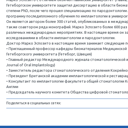
Хирургия, Имплантология, Пародонтоло
Италия
Марко Эспозито с отличием окончил Павийс
Гетеборгском университете защитил дис
степени PhD, после чего прошел специали
программу последипломного обучения по
Он является автором более 300 статей,
также соавтором ряда монографий. Марк
различных международных мероприятиях
исследованиями в области имплантологи
Доктор Марко Эспозито в настоящее вр
• Приглашенный профессор кафедры би
Гетеборгского университета (Гетеборг, 
• Главный редактор Международного журн
Journal of Oral Implantology)
• Заместитель редактора стоматологич
• Президент Британской академии импл