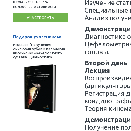
Демонс
Предва
Осмот
Пальп
мускул
50 000
Обсле
₽
Изучен
в том числе НДС 5%
подробнее о стоимости
Специ
Анализ
УЧАСТВОВАТЬ
Демон
Диагно
Подарок участникам:
Цефал
Издание "Нарушения
окклюзии зубов и патология
голов
височно-нижнечелюстного