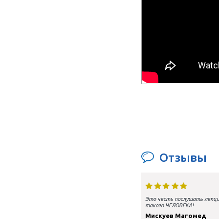
Восковое моделирование I
класса
Первый де
Стоматология – это окклюзия.
09:00-10:0
Функциональное размыкание
10:00-12:0
зубов по М. Кувате (FDO)
12:00-12:1
12:15-14:0
14:00-15:0
15:00-16:3
16:30-16:4
16:45-18:0
ВИДЕ