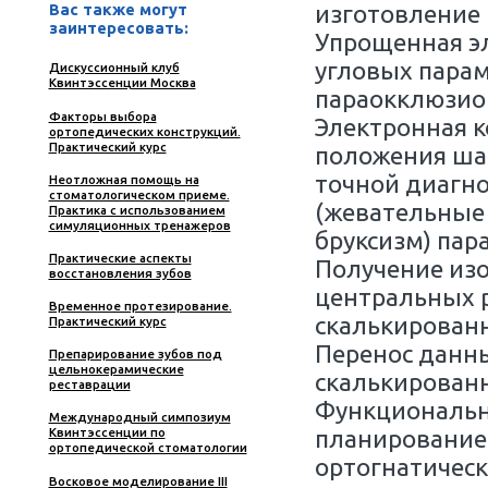
сустава. Диагностика".
Второ
Лекци
Воспр
(арти
Регис
конди
Теори
Демон
Получ
Вас также могут
изгот
заинтересовать:
Упроще
углов
Дискуссионный клуб
Квинтэссенции Москва
параок
Факторы выбора