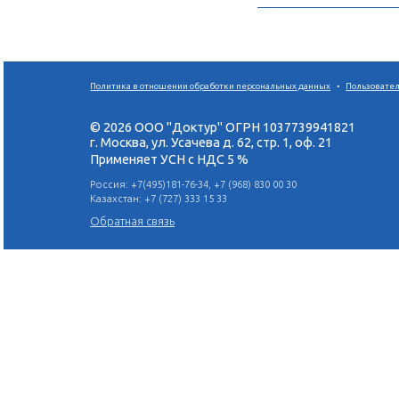
От
Это честь 
такого ЧЕЛ
Мискуев
Расулови
Ортопед
Стаж – 12 
Доступное 
материала,