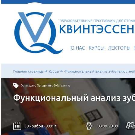
О НАС
КУРСЫ
Главная страница
Курсы
Функциональный анализ з
,
,
Ортопедия
Ортодонтия
Зуботехника
Функциональный анали