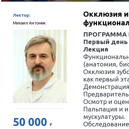
30 ноября -0001 г
09:00-
Оккл
Лектор:
функ
Михаил Антоник
ПРОГ
Первы
Лекци
Функц
(анато
Окклю
как пе