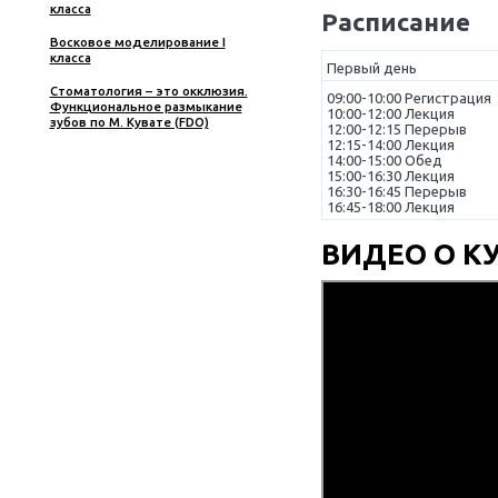
Элект
ортопедических конструкций.
Практический курс
полож
точно
Неотложная помощь на
стоматологическом приеме.
(жеват
Практика с использованием
симуляционных тренажеров
брукси
Практические аспекты
Получ
восстановления зубов
центра
Временное протезирование.
скальк
Практический курс
Перено
Препарирование зубов под
цельнокерамические
скальк
реставрации
Функц
Международный симпозиум
Квинтэссенции по
планир
ортопедической стоматологии
ортогн
Восковое моделирование III
класса
Распи